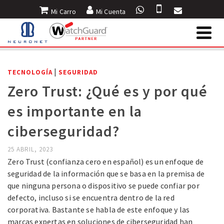
Mi Carro
Mi Cuenta
INICIO
»
BLOG
»
TECNOLOGÍA
»
ZERO TRUST: ¿QUÉ ES Y POR QUÉ ES
IMPORTANTE EN LA CIBERSEGURIDAD?
|
TECNOLOGÍA
SEGURIDAD
Zero Trust: ¿Qué es y por qué
es importante en la
ciberseguridad?
25 ABRIL, 2023
Zero Trust (confianza cero en español) es un enfoque de
seguridad de la información que se basa en la premisa de
que ninguna persona o dispositivo se puede confiar por
defecto, incluso si se encuentra dentro de la red
corporativa. Bastante se habla de este enfoque y las
marcas expertas en soluciones de ciberseguridad han