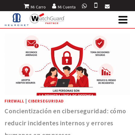
Mi Carro
Mi Cuenta
INICIO
»
BLOG
»
FIREWALL
|
FIREWALL
CIBERSEGURIDAD
Concientización en ciberseguridad: cómo
reducir incidentes internos y errores
humanos en empresas