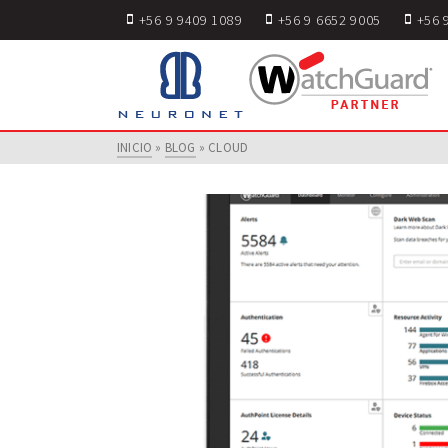
+56 9 9409 1089
+56 9 6652 9005
+56 
INICIO
»
BLOG
»
CLOUD