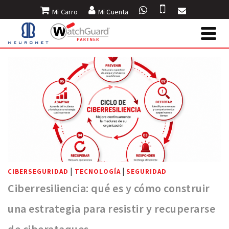
Mi Carro
Mi Cuenta
INICIO
»
BLOG
»
CONSTANZA CARRASCO
|
|
CIBERSEGURIDAD
TECNOLOGÍA
SEGURIDAD
Ciberresiliencia: qué es y cómo construir
una estrategia para resistir y recuperarse
de ciberataques