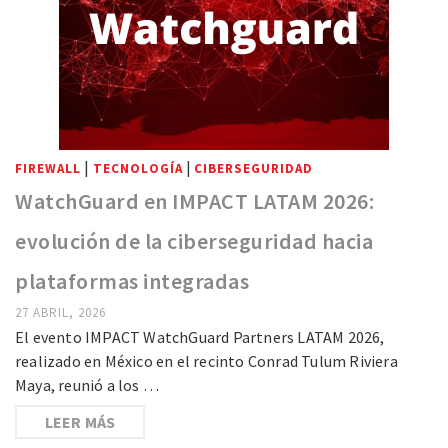
|
|
FIREWALL
TECNOLOGÍA
CIBERSEGURIDAD
WatchGuard en IMPACT LATAM 2026:
evolución de la ciberseguridad hacia
plataformas integradas
27 ABRIL, 2026
El evento IMPACT WatchGuard Partners LATAM 2026,
realizado en México en el recinto Conrad Tulum Riviera
Maya, reunió a los …
LEER MÁS