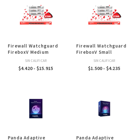
$9.140
$3.220
hasta
hasta
$28.505
$16.390
Firewall Watchguard
Firewall Watchguard
FireboxV Medium
FireboxV Small
SIN CALIFICAR
SIN CALIFICAR
Rango
Rango
$
4.420
-
$
15.915
$
1.500
-
$
4.235
de
de
precios:
precios:
desde
desde
$4.420
$1.500
hasta
hasta
$15.915
$4.235
Panda Adaptive
Panda Adaptive