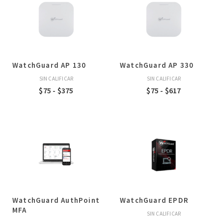
$11
$13
hasta
hasta
$49
$88
WatchGuard AP 130
WatchGuard AP 330
SIN CALIFICAR
SIN CALIFICAR
Rango
Rango
$
75
-
$
375
$
75
-
$
617
de
de
precios:
precios:
desde
desde
$75
$75
hasta
hasta
$375
$617
WatchGuard AuthPoint
WatchGuard EPDR
MFA
SIN CALIFICAR