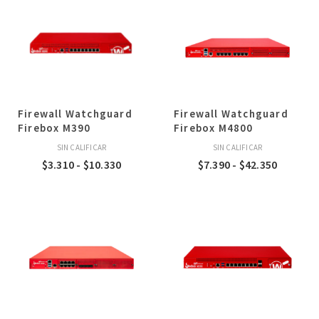
desde
desde
$17
$2.200
hasta
hasta
$91
$6.865
Firewall Watchguard
Firewall Watchguard
Firebox M390
Firebox M4800
SIN CALIFICAR
SIN CALIFICAR
Rango
Rango
$
3.310
-
$
10.330
$
7.390
-
$
42.350
de
de
precios:
precios:
desde
desde
$3.310
$7.390
hasta
hasta
$10.330
$42.350