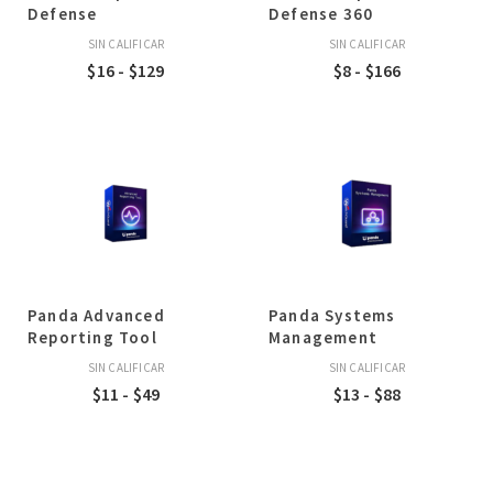
Defense
Defense 360
SIN CALIFICAR
SIN CALIFICAR
Rango
Rango
$
16
-
$
129
$
8
-
$
166
de
de
precios:
precios:
desde
desde
$16
$8
hasta
hasta
$129
$166
Panda Advanced
Panda Systems
Reporting Tool
Management
SIN CALIFICAR
SIN CALIFICAR
Rango
Rango
$
11
-
$
49
$
13
-
$
88
de
de
precios:
precios:
desde
desde