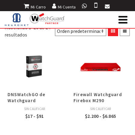
Mi Carro
Mi Cuenta
Mostrando 1–20 de 24
resultados
DNSWatchGO de
Firewall Watchguard
Watchguard
Firebox M290
SIN CALIFICAR
SIN CALIFICAR
Rango
Rango
$
17
-
$
91
$
2.200
-
$
6.865
de
de
precios:
precios: