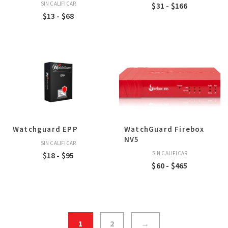
SIN CALIFICAR
Rango
$
31
-
$
166
Rango
$
13
-
$
68
de
de
precios:
precios:
desde
desde
$31
$13
hasta
hasta
$166
$68
Watchguard EPP
WatchGuard Firebox
NV5
SIN CALIFICAR
Rango
SIN CALIFICAR
$
18
-
$
95
Rango
$
60
-
$
465
de
de
precios:
precios:
desde
desde
$18
$60
hasta
1
2
→
hasta