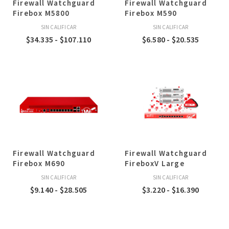
Firewall Watchguard
Firewall Watchguard
Firebox M5800
Firebox M590
SIN CALIFICAR
SIN CALIFICAR
Rango
Rango
$
34.335
-
$
107.110
$
6.580
-
$
20.535
de
de
precios:
precios:
desde
desde
$34.335
$6.580
hasta
hasta
$107.110
$20.535
Firewall Watchguard
Firewall Watchguard
Firebox M690
FireboxV Large
SIN CALIFICAR
SIN CALIFICAR
Rango
Rango
$
9.140
-
$
28.505
$
3.220
-
$
16.390
de
de
precios:
precios:
desde
desde