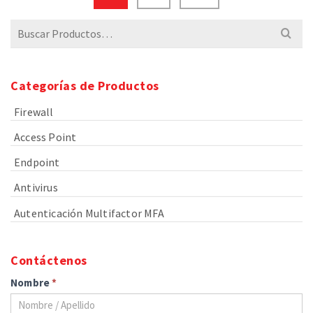
$95
$465
Buscar
por:
Categorías de Productos
Firewall
Access Point
Endpoint
Antivirus
Autenticación Multifactor MFA
Contáctenos
Nombre
*