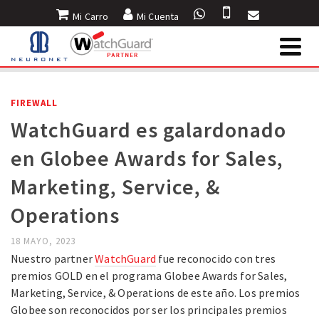
Mi Carro
Mi Cuenta
INICIO
»
BLOG
»
FIREWALL
»
WATCHGUARD ES GALARDONADO EN GLOBEE
AWARDS FOR SALES, MARKETING, SERVICE, & OPERATIONS
FIREWALL
WatchGuard es galardonado
en Globee Awards for Sales,
Marketing, Service, &
Operations
18 MAYO, 2023
Nuestro partner
WatchGuard
fue reconocido con tres
premios GOLD en el programa Globee Awards for Sales,
Marketing, Service, & Operations de este año. Los premios
Globee son reconocidos por ser los principales premios