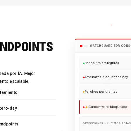
ENDPOINTS
WATCHGUARD EDR CONS
Endpoints protegidos
sada por IA. Mejor
Amenazas bloqueadas hoy
ento escalable.
Parches pendientes
rtamiento
Ransomware bloqueado
zero-day
 endpoints
DETECCIONES — ÚLTIMOS 7 DÍA