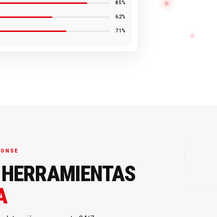
85%
62%
71%
PONSE
 HERRAMIENTAS
A