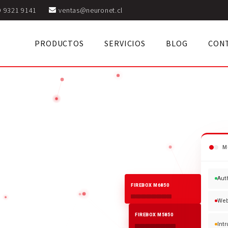
9 9321 9141
ventas@neuronet.cl
PRODUCTOS
SERVICIOS
BLOG
CON
M
Aut
FIREBOX M6850
Web
FIREBOX M5850
Int