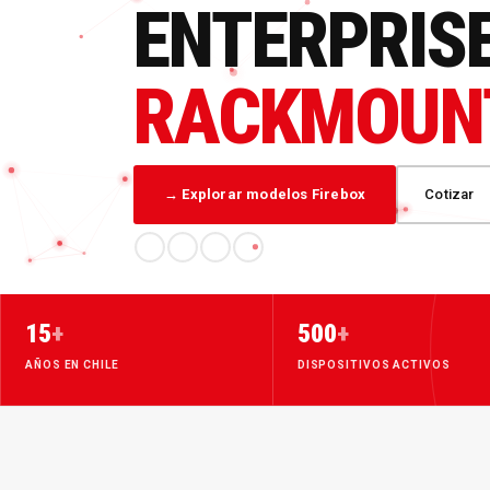
ENTERPRIS
RACKMOUN
→ Explorar modelos Firebox
Cotizar
15
+
500
+
AÑOS EN CHILE
DISPOSITIVOS ACTIVOS