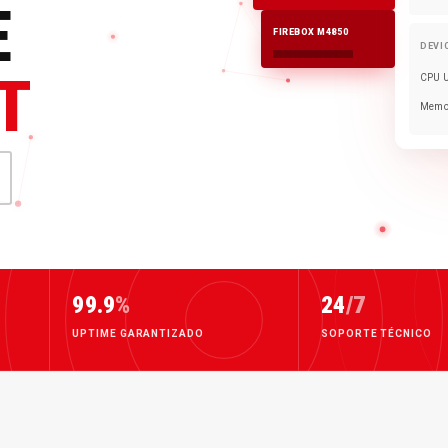
E
FIREBOX M4850
DEVI
T
CPU 
Memo
99.9
%
24
/7
UPTIME GARANTIZADO
SOPORTE TÉCNICO