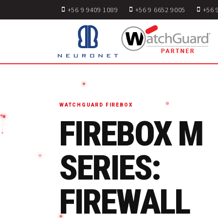
+56 9 9409 1089
+56 9 6652 9005
+56 
WATCHGUARD FIREBOX
FIREBOX M
SERIES:
FIREWALL