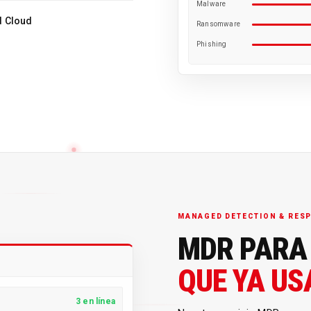
Malware
d Cloud
Ransomware
Phishing
MANAGED DETECTION & RES
MDR PARA
QUE YA US
3 en línea