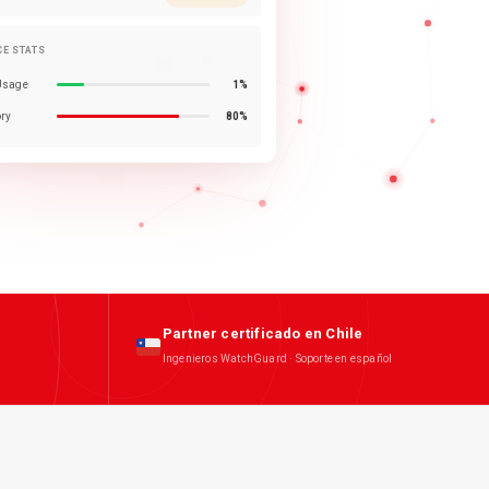
CE STATS
Usage
1%
ry
80%
Partner certificado en Chile
Ingenieros WatchGuard · Soporte en español