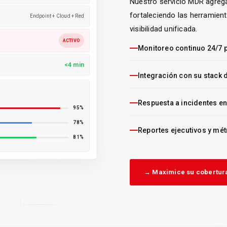
Nuestro servicio MDR agrega
fortaleciendo las herramien
Endpoint + Cloud + Red
visibilidad unificada.
ACTIVO
Monitoreo continuo 24/7 p
<4 min
Integración con su stack 
Respuesta a incidentes en
95%
78%
Reportes ejecutivos y mét
81%
→ Maximice su cobertu