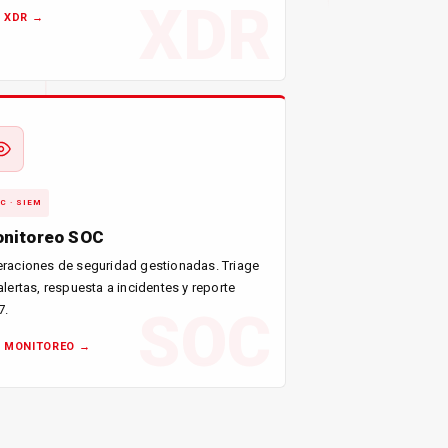
XDR
 XDR →
C · SIEM
nitoreo SOC
raciones de seguridad gestionadas. Triage
alertas, respuesta a incidentes y reporte
7.
SOC
R MONITOREO →