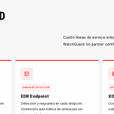
D
Cuatro líneas de servicio int
WatchGuard. Un partner certif
ENDPOINT DETECTION
EX
EDR Endpoint
XD
 en
Detección y respuesta en cada endpoint.
Cor
Contención automática de amenazas sin
nub