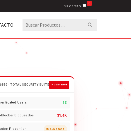
0
Mi carrito
Buscar
TACTO
por:
6850 · TOTAL SECURITY SUITE
● Connected
henticated Users
13
Blocker bloqueados
31.4K
rusion Prevention
836.9K scans