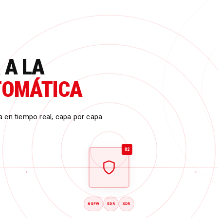
 A LA
TOMÁTICA
 en tiempo real, capa por capa.
02
→
→
NGFW
EDR
XDR