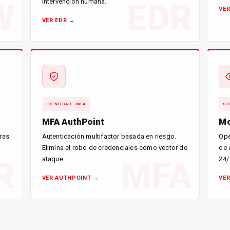
intervención humana.
W
EDR
VER
VER EDR →
IDENTIDAD · MFA
SO
MFA AuthPoint
Mo
ras
Autenticación multifactor basada en riesgo.
Ope
Elimina el robo de credenciales como vector de
de 
ataque.
24/
R
MFA
VER AUTHPOINT →
VE