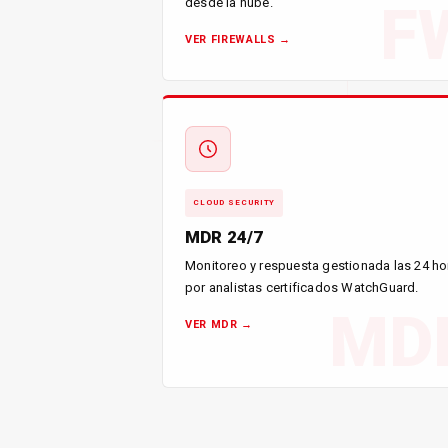
desde la nube.
F
VER FIREWALLS →
CLOUD SECURITY
MDR 24/7
Monitoreo y respuesta gestionada las 24 ho
por analistas certificados WatchGuard.
MD
VER MDR →