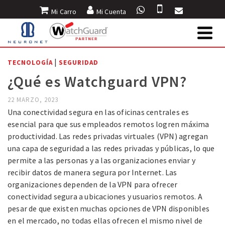
Mi Carro
Mi Cuenta
INICIO
»
BLOG
»
TECNOLOGÍA
»
¿QUÉ ES WATCHGUARD VPN?
|
TECNOLOGÍA
SEGURIDAD
¿Qué es Watchguard VPN?
22 MARZO, 2023
Una conectividad segura en las oficinas centrales es
esencial para que sus empleados remotos logren máxima
productividad.
Las redes privadas virtuales (VPN) agregan
una capa de seguridad a las redes privadas y públicas, lo que
permite a las personas
y a las organizaciones enviar y
recibir datos de manera segura por Internet. Las
organizaciones dependen de la VPN para ofrecer
conectividad segura a ubicaciones y usuarios remotos. A
pesar de que existen muchas opciones de VPN disponibles
en el mercado,
no todas ellas ofrecen el mismo nivel de