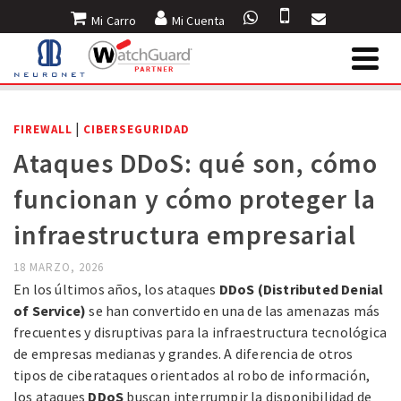
Mi Carro
Mi Cuenta
INICIO
»
BLOG
»
FIREWALL
»
ATAQUES DDOS: QUÉ SON, CÓMO FUNCIONAN
Y CÓMO PROTEGER LA INFRAESTRUCTURA EMPRESARIAL
|
FIREWALL
CIBERSEGURIDAD
Ataques DDoS: qué son, cómo
funcionan y cómo proteger la
infraestructura empresarial
18 MARZO, 2026
En los últimos años, los ataques
DDoS (Distributed Denial
of Service)
se han convertido en una de las amenazas más
frecuentes y disruptivas para la infraestructura tecnológica
de empresas medianas y grandes. A diferencia de otros
tipos de ciberataques orientados al robo de información,
los ataques
DDoS
buscan interrumpir la disponibilidad de