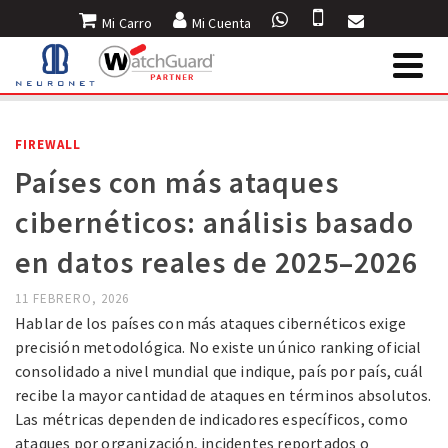
Mi Carro
Mi Cuenta
INICIO
»
BLOG
»
FIREWALL
»
PAÍSES CON MÁS ATAQUES CIBERNÉTICOS:
ANÁLISIS BASADO EN DATOS REALES DE 2025–2026
FIREWALL
Países con más ataques
cibernéticos: análisis basado
en datos reales de 2025–2026
11 FEBRERO, 2026
Hablar de los países con más ataques cibernéticos exige
precisión metodológica. No existe un único ranking oficial
consolidado a nivel mundial que indique, país por país, cuál
recibe la mayor cantidad de ataques en términos absolutos.
Las métricas dependen de indicadores específicos, como
ataques por organización, incidentes reportados o