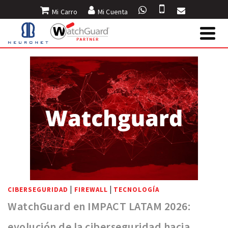
Mi Carro
Mi Cuenta
INICIO
»
BLOG
»
SASE
|
|
CIBERSEGURIDAD
FIREWALL
TECNOLOGÍA
WatchGuard en IMPACT LATAM 2026:
evolución de la ciberseguridad hacia