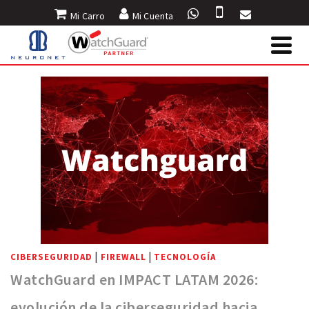
Mi Carro
Mi Cuenta
INICIO
»
BLOG
»
MSP
|
|
CIBERSEGURIDAD
FIREWALL
TECNOLOGÍA
WatchGuard en IMPACT LATAM 2026:
evolución de la ciberseguridad hacia