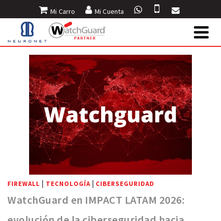
Mi Carro
Mi Cuenta
INICIO
»
BLOG
»
LATAM
|
|
FIREWALL
TECNOLOGÍA
CIBERSEGURIDAD
WatchGuard en IMPACT LATAM 2026:
evolución de la ciberseguridad hacia