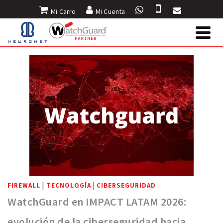
Mi Carro
Mi Cuenta
INICIO
»
BLOG
»
INTELIGENCIA ARTIFICIAL
|
|
FIREWALL
TECNOLOGÍA
CIBERSEGURIDAD
WatchGuard en IMPACT LATAM 2026:
evolución de la ciberseguridad hacia