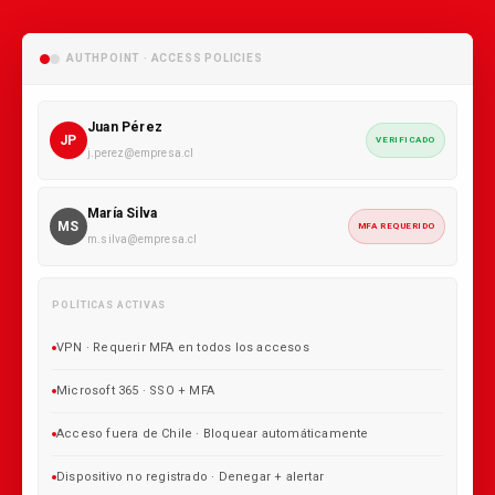
AUTHPOINT · ACCESS POLICIES
Juan Pérez
JP
VERIFICADO
j.perez@empresa.cl
María Silva
MS
MFA REQUERIDO
m.silva@empresa.cl
POLÍTICAS ACTIVAS
VPN · Requerir MFA en todos los accesos
Microsoft 365 · SSO + MFA
Acceso fuera de Chile · Bloquear automáticamente
Dispositivo no registrado · Denegar + alertar