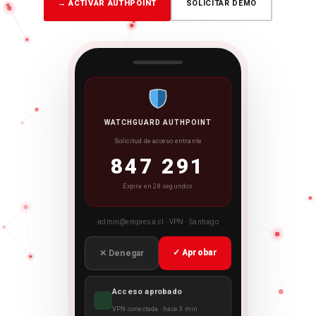
→ ACTIVAR AUTHPOINT
SOLICITAR DEMO
ACTIVAR MFA →
WATCHGUARD AUTHPOINT
Solicitud de acceso entrante
847 291
Expira en 28 segundos
admin@empresa.cl
· VPN · Santiago
✓ Aprobar
✕ Denegar
Acceso aprobado
✓
VPN conectada · hace 3 min