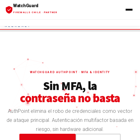
WatchGuard
Mi Carro
Mi Cuenta
FIREWALLS CHILE · PARTNER
INICIO
»
WATCHGUARD AUTHPOINT: AUTENTICACIÓN MULTIFACTOR (MFA)
PARA EMPRESAS
INICIO
SERVICIOS
→ Firewalls Firebox
→ EDR · XDR
WATCHGUARD AUTHPOINT · MFA & IDENTITY
Sin MFA, la
→ MDR 24/7
contraseña no basta
→ Rai™
AuthPoint elimina el robo de credenciales como vector
→ AuthPoint MFA
de ataque principal. Autenticación multifactor basada en
→ Servicios Profesionales
riesgo, sin hardware adicional.