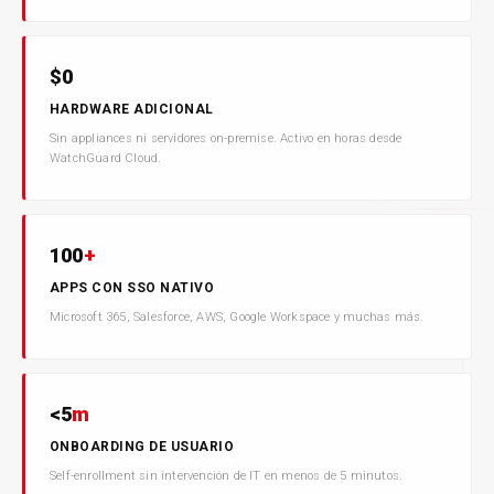
$0
HARDWARE ADICIONAL
Sin appliances ni servidores on-premise. Activo en horas desde
WatchGuard Cloud.
100
+
APPS CON SSO NATIVO
Microsoft 365, Salesforce, AWS, Google Workspace y muchas más.
<5
m
ONBOARDING DE USUARIO
Self-enrollment sin intervención de IT en menos de 5 minutos.