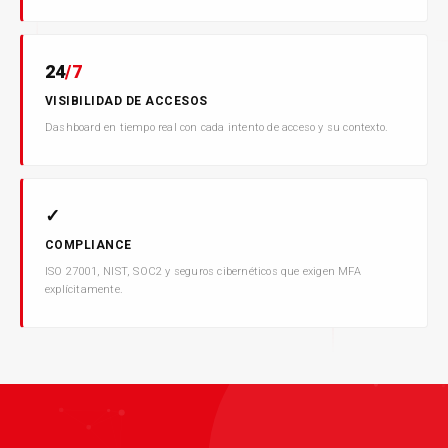
24
/7
VISIBILIDAD DE ACCESOS
Dashboard en tiempo real con cada intento de acceso y su contexto.
✓
COMPLIANCE
ISO 27001, NIST, SOC2 y seguros cibernéticos que exigen MFA
explícitamente.