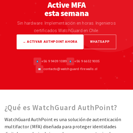
Active MFA
esta semana
Sin hardware. Implementación en horas. Ingenieros
certificados WatchGuard en Chile.
→ ACTIVAR AUTHPOINT AHORA
WHATSAPP
+56 9 9409 1089
+56 9 6652 9005
contacto@watchguard-firewalls.cl
¿Qué es WatchGuard AuthPoint?
WatchGuard AuthPoint es una solución de autenticación
multifactor (MFA) diseñada para proteger identidades