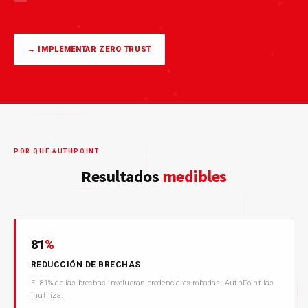
→ IMPLEMENTAR ZERO TRUST
POR QUÉ AUTHPOINT
Resultados
medibles
81
%
REDUCCIÓN DE BRECHAS
El 81% de las brechas involucran credenciales robadas. AuthPoint las
inutiliza.