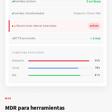
Analistas activos
3 en línea
Fuentes monitoreadas
Endpoint + Cloud + Red
Movimiento lateral detectado
ACTIVO
MTTR promedio
< 4 min
COBERTURA POR FUENTE
Endpoints
95%
Cloud
78%
Red
81%
MDR
MDR para herramientas