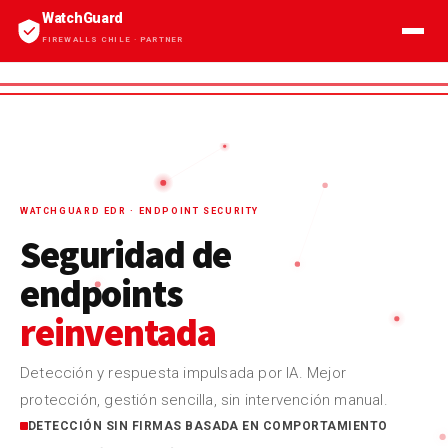
WatchGuard
Mi Carro
Mi Cuenta
FIREWALLS CHILE · PARTNER
INICIO
»
WATCHGUARD EDR
INICIO
SERVICIOS
→ Firewalls Firebox
WATCHGUARD EDR · ENDPOINT SECURITY
→ EDR · XDR
Seguridad de
→ MDR 24/7
endpoints
→ Rai™
reinventada
→ AuthPoint MFA
Detección y respuesta impulsada por IA. Mejor
→ Servicios Profesionales
protección, gestión sencilla, sin intervención manual.
DETECCIÓN SIN FIRMAS BASADA EN COMPORTAMIENTO