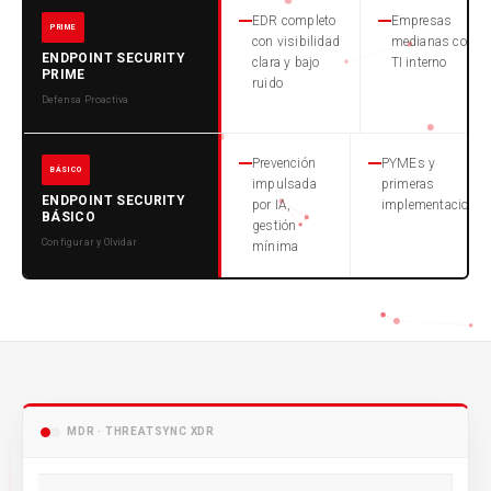
EDR completo
Empresas
PRIME
con visibilidad
medianas con
ENDPOINT SECURITY
clara y bajo
TI interno
PRIME
ruido
Defensa Proactiva
Prevención
PYMEs y
BÁSICO
impulsada
primeras
ENDPOINT SECURITY
por IA,
implementaciones
BÁSICO
gestión
Configurar y Olvidar
mínima
MDR · THREATSYNC XDR