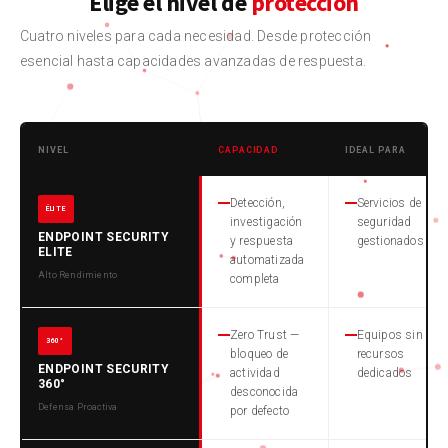
Elige el nivel de
protección
Cuatro niveles para cada necesidad. Desde protección
esencial hasta capacidades avanzadas de respuesta.
NIVEL
CAPACIDAD
IDEAL PARA
Detección,
Servicios de
ÉLITE
investigación
seguridad
ENDPOINT SECURITY
y respuesta
gestionados
ELITE
automatizada
Alto Rendimiento
completa
Zero Trust —
Equipos sin
360°
bloqueo de
recursos
ENDPOINT SECURITY
actividad
dedicados
360°
desconocida
Defensa Proactiva
por defecto