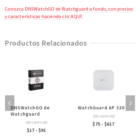
Conozca DNSWatchGO de Watchguard a fondo, con precios
y características haciendo clic AQUÍ.
Productos Relacionados
DNSWatchGO de
WatchGuard AP 330
Watchguard
SIN CALIFICAR
SIN CALIFICAR
Rango
$
75
-
$
617
Rango
$
17
-
$
91
de
de
precios: