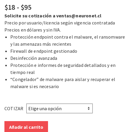
Rango
$
18
-
$
95
de
Solicite su cotización a
ventas@neuronet.cl
precios:
Precio por usuario/licencia según vigencia contratada
desde
Precios en dólares y sin IVA.
$18
Protección endpoint contra el malware, el ransomware
hasta
y las amenazas más recientes
$95
Firewall de endpoint gestionado
Desinfección avanzada
Protección e informes de seguridad detallados y en
tiempo real
“Congelador” de malware para aislar y recuperar el
malware si es necesario
COTIZAR
Añadir al carrito