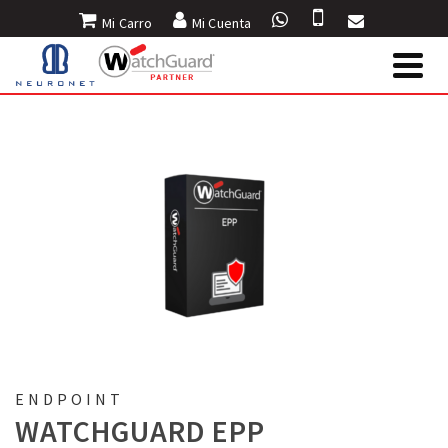
Mi Carro
Mi Cuenta
INICIO
»
PRODUCTOS
»
ENDPOINT
»
WATCHGUARD EPP
ENDPOINT
WATCHGUARD EPP