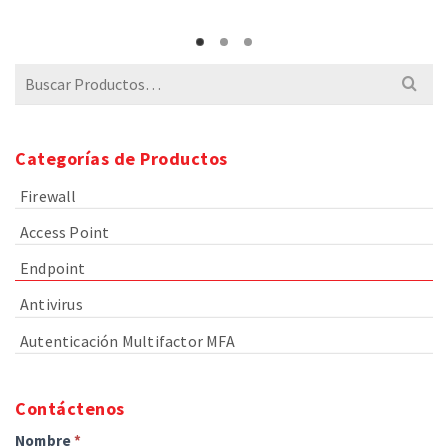
precios:
desde
desde
$75
$17
hasta
Buscar
hasta
$617
por:
$91
Categorías de Productos
Firewall
Access Point
Endpoint
Antivirus
Autenticación Multifactor MFA
Contáctenos
Nombre
*