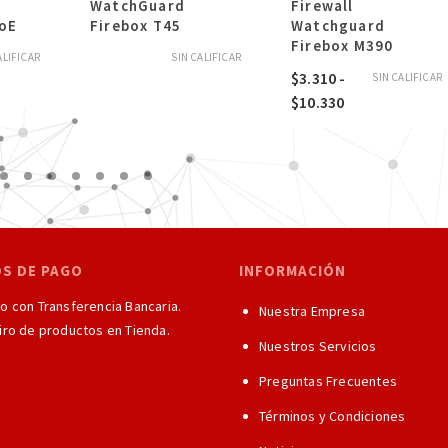
WatchGuard
Firewall
oE
Firebox T45
Watchguard
Firebox M390
ALIFICAR
SIN CALIFICAR
$
3.310
-
SIN CALIFICAR
Rango
$
10.330
de
precios:
desde
$3.310
hasta
$10.330
OS DE PAGO
INFORMACIÓN
 con Transferencia Bancaria.
Nuestra Empresa
ro de productos en Tienda.
Nuestros Servicios
Preguntas Frecuentes
Términos y Condiciones