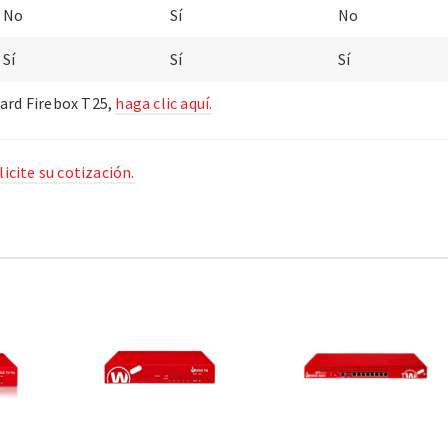
No
Sí
No
Sí
Sí
Sí
ard Firebox T25,
haga clic aquí.
icite su cotización.