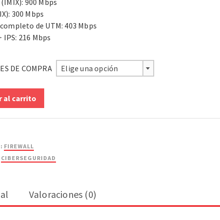
 (IMIX): 900 Mbps
IX): 300 Mbps
s completo de UTM: 403 Mbps
 IPS: 216 Mbps
ES DE COMPRA
Elige una opción
 al carrito
a:
FIREWALL
:
CIBERSEGURIDAD
al
Valoraciones (0)