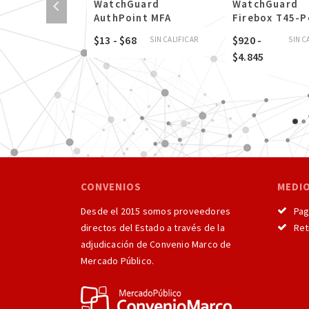
daptive
WatchGuard
WatchGuard
 360
AuthPoint MFA
Firebox T45-P
Rango
Rango
$
13
-
$
68
$
920
-
SIN CALIFICAR
SIN CALIFICAR
SIN C
de
de
Rango
$
4.845
precios:
precios:
de
desde
desde
precios:
$8
$13
desde
hasta
hasta
$920
$166
$68
hasta
$4.845
CONVENIOS
MEDI
Desde el 2015 somos proveedores
Pago
directos del Estado a través de la
Reti
adjudicación de Convenio Marco de
Mercado Público.