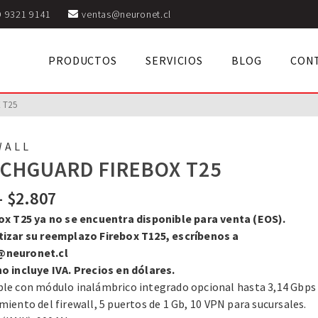
9 9321 9141
ventas@neuronet.cl
PRODUCTOS
SERVICIOS
BLOG
CON
 T25
WALL
CHGUARD FIREBOX T25
Rango
-
$
2.807
de
box T25 ya no se encuentra disponible para venta (EOS).
precios:
tizar su reemplazo Firebox T125, escríbenos a
desde
@neuronet.cl
$523
no incluye IVA. Precios en dólares.
hasta
ble con módulo inalámbrico integrado opcional h
asta 3,14 Gbps
$2.807
miento del firewall, 5 puertos de 1 Gb,
10 VPN para sucursales.