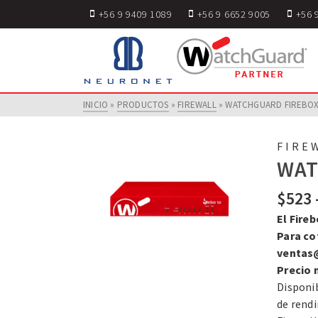
+56 9 9409 1089
+56 9 6652 9005
+56 
INICIO
»
PRODUCTOS
»
FIREWALL
»
WATCHGUARD FIREBOX
FIRE
WAT
$
523
El Fire
Para co
ventas
Precio 
Disponi
de rendi