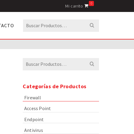
0
Mi carrito
Buscar
TACTO
por:
Buscar
por:
Categorías de Productos
Firewall
Access Point
Endpoint
Antivirus