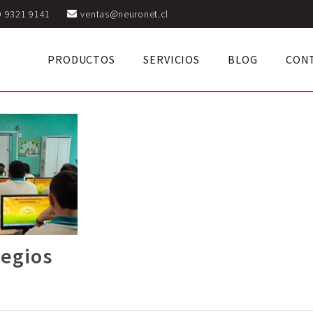
9 9321 9141
ventas@neuronet.cl
PRODUCTOS
SERVICIOS
BLOG
CON
legios