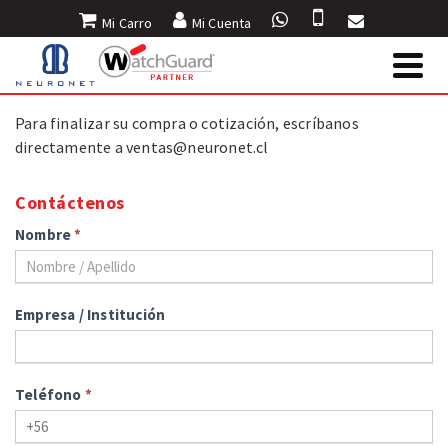
Mi Carro
Mi Cuenta
INICIO
»
FINALIZAR COMPRA
Para finalizar su compra o cotización, escríbanos
directamente a
ventas@neuronet.cl
Contáctenos
Nombre
*
Empresa / Institución
Teléfono
*